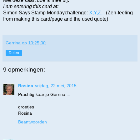
Met deze kaart doe ik mee bij:
I am entering this card at:
Simon Says Stamp Mondaychallenge:
X,Y,Z...
(Zen-feeling
from making this card/page and the used quote)
Gerrina
op
10:25:00
Delen
9 opmerkingen:
Rosina
vrijdag, 22 mei, 2015
Prachtig kaartje Gerrina....
groetjes
Rosina
Beantwoorden